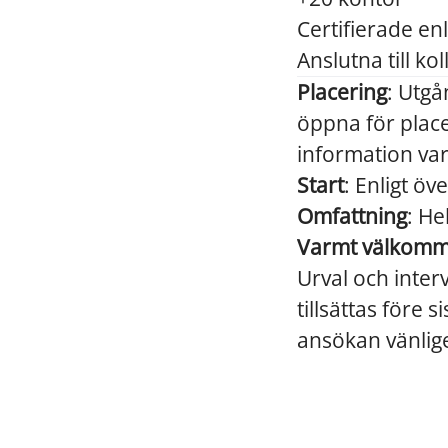
Certifierade e
Anslutna till kol
Placering
: Utg
öppna för place
information var 
Start
: Enligt ö
Omfattning
: He
Varmt välkomm
Urval och inter
tillsättas före 
ansökan vänlig