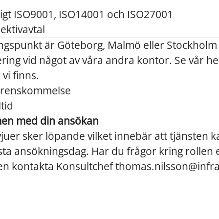
nligt ISO9001, ISO14001 och ISO27001
lektivavtal
ångspunkt är Göteborg, Malmö eller Stockholm
ring vid något av våra andra kontor. Se vår h
vi finns.
verenskommelse
ltid
en med din ansökan
vjuer sker löpande vilket innebär att tjänsten
sista ansökningsdag. Har du frågor kring rollen e
en kontakta Konsultchef thomas.nilsson@inf