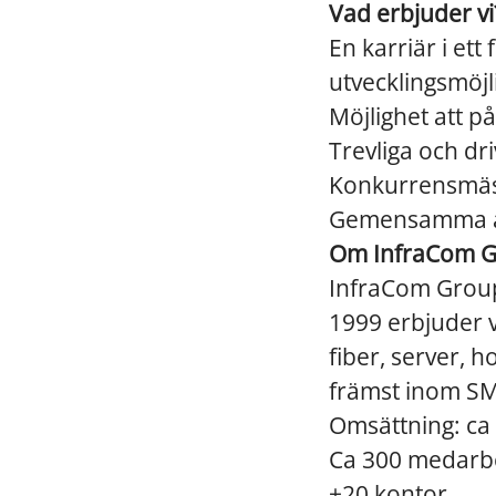
Vad erbjuder vi
En karriär i et
utvecklingsmöjl
Möjlighet att p
Trevliga och 
Konkurrensmässi
Gemensamma akt
Om InfraCom G
InfraCom Group 
1999 erbjuder v
fiber, server, 
främst inom SME
Omsättning: ca
Ca 300 medarb
+20 kontor