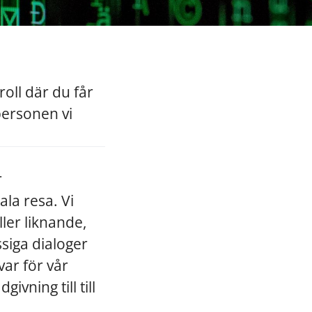
roll där du får
personen vi
r
ala resa. Vi
ler liknande,
siga dialoger
ar för vår
ivning till till