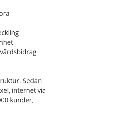
tora
eckling
nhet
kvårdsbidrag
truktur. Sedan
el, internet via
000 kunder,