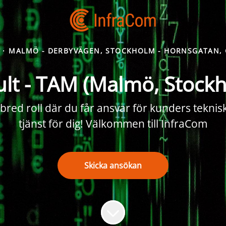
·
MALMÖ - DERBYVÄGEN, STOCKHOLM - HORNSGATAN,
ult - TAM (Malmö, Stock
bred roll där du får ansvar för kunders teknis
tjänst för dig! Välkommen till InfraCom
Skicka ansökan