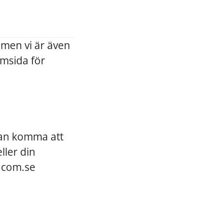
 men vi är även
emsida för
 kan komma att
ller din
racom.se