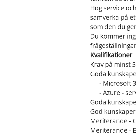
Hög service och
samverka på ett 
som den du ger
Du kommer ingå
frågeställninga
Kvalifikationer
Krav på minst 5
Goda kunskaper
- Microsoft 36
- Azure - serv
Goda kunskaper
God kunskaper
Meriterande - 
Meriterande - 