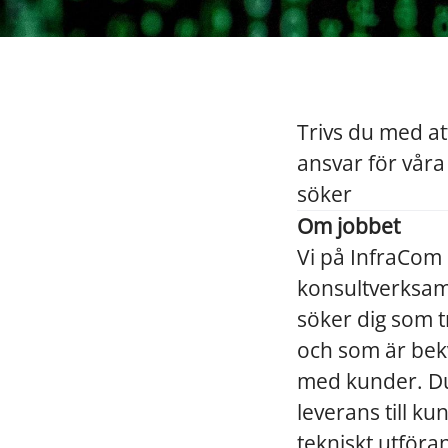
Trivs du med att
ansvar för våra
söker
Om jobbet
Vi på InfraCom 
konsultverksamh
söker dig som t
och som är bek
med kunder. Du 
leverans till ku
tekniskt utföra