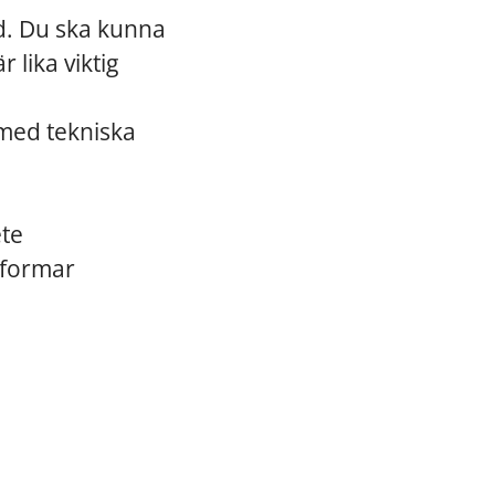
rd. Du ska kunna
 lika viktig
med tekniska
ete
tformar