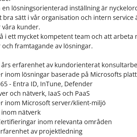
 en lösningsorienterad inställning är nyckelo
bra sätt i vår organisation och intern service är
 våra kunder.
 i ett mycket kompetent team och att arbeta 
r och framtagande av lösningar.
 års erfarenhet av kundorienterat konsultarb
 inom lösningar baserade på Microsofts plat
5 - Entra ID, InTune, Defender
er och nätverk, IaaS och PaaS
 inom Microsoft server/klient-miljö
 inom nätverk
Certifieringar inom relevanta områden
Erfarenhet av projektledning