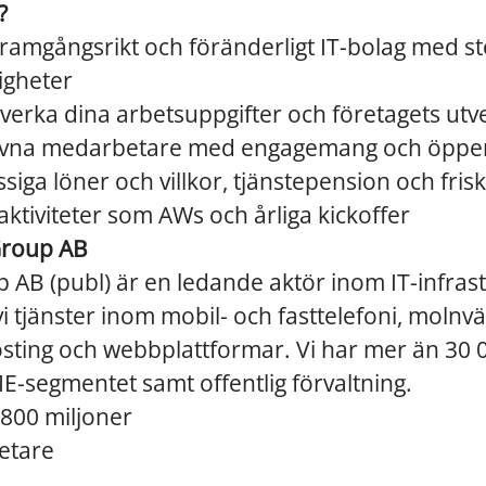
?
t framgångsrikt och föränderligt IT-bolag med s
igheter
åverka dina arbetsuppgifter och företagets utv
drivna medarbetare med engagemang och öppe
ga löner och villkor, tjänstepension och fris
iviteter som AWs och årliga kickoffer
roup AB
AB (publ) är en ledande aktör inom IT-infras
i tjänster inom mobil- och fasttelefoni, molnväx
hosting och webbplattformar. Vi har mer än 30 
-segmentet samt offentlig förvaltning.
 800 miljoner
etare